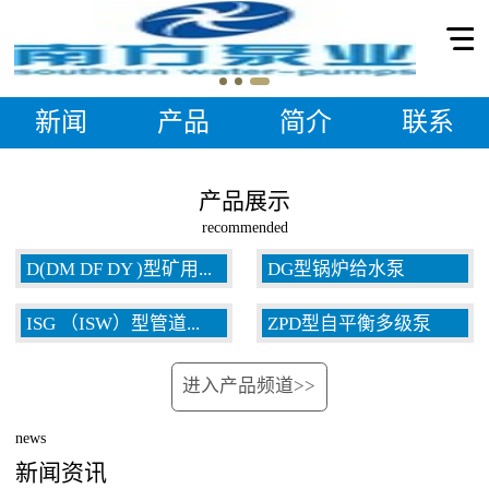
新闻
产品
简介
联系
产品展示
recommended
D(DM DF DY )型矿用...
DG型锅炉给水泵
ISG （ISW）型管道...
ZPD型自平衡多级泵
多级泵
进入产品频道>>
泵
news
新闻资讯