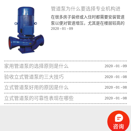
管道泵为什么要选择专业机构进
在很多房子装修或入住时都需要安装管道
行购买
泵以便对管道增压，尤其是在楼层较高的
2020
-
01
-
09
楼层为了能顺利用水更对管道增压安装专
业泵，所以就需要了解管道泵哪家比较不
错，通过专业生产泵的公司或厂家进行购
买能更确保设备的功能发挥，下面一起来
看看管道泵为什么要从专业机构购买：第
一、可获得较规范的售后专业的管道泵生
家用管道泵的选择原则是什么
产机构或厂家往往能更重视售后服务，毕
2020
-
01
-
09
竟设备类的产品选择专业机构可相应获得
验收立式管道泵的三大技巧
2020
-
01
-
08
更全面的售后服务，并能及时为出现问题
的管...
立式管道泵好用的原因是什么
2020
-
01
-
08
立式管道泵的可靠性表现在哪些
2020
-
01
-
08
方面