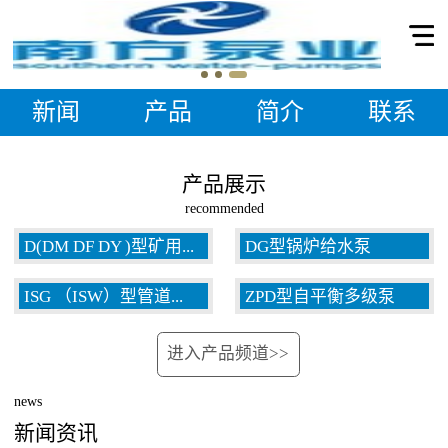
新闻
产品
简介
联系
产品展示
recommended
D(DM DF DY )型矿用...
DG型锅炉给水泵
ISG （ISW）型管道...
ZPD型自平衡多级泵
多级泵
进入产品频道>>
泵
news
新闻资讯