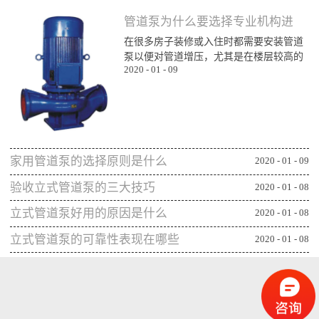
管道泵为什么要选择专业机构进
在很多房子装修或入住时都需要安装管道
行购买
泵以便对管道增压，尤其是在楼层较高的
2020
-
01
-
09
楼层为了能顺利用水更对管道增压安装专
业泵，所以就需要了解管道泵哪家比较不
错，通过专业生产泵的公司或厂家进行购
买能更确保设备的功能发挥，下面一起来
看看管道泵为什么要从专业机构购买：第
一、可获得较规范的售后专业的管道泵生
家用管道泵的选择原则是什么
产机构或厂家往往能更重视售后服务，毕
2020
-
01
-
09
竟设备类的产品选择专业机构可相应获得
验收立式管道泵的三大技巧
2020
-
01
-
08
更全面的售后服务，并能及时为出现问题
的管...
立式管道泵好用的原因是什么
2020
-
01
-
08
立式管道泵的可靠性表现在哪些
2020
-
01
-
08
方面