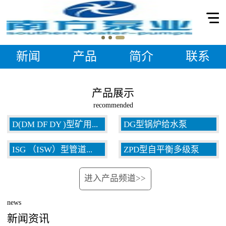
新闻
产品
简介
联系
产品展示
recommended
D(DM DF DY )型矿用...
DG型锅炉给水泵
ISG （ISW）型管道...
ZPD型自平衡多级泵
多级泵
进入产品频道>>
泵
news
新闻资讯