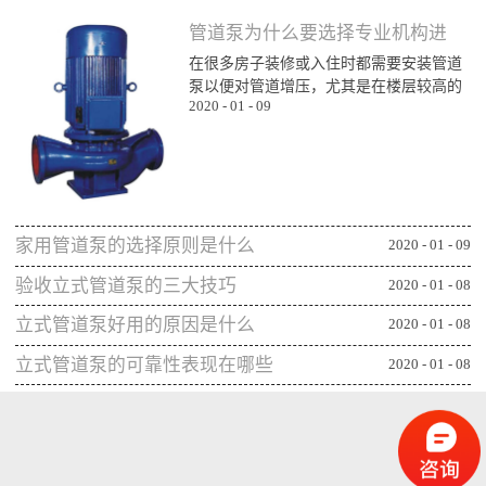
管道泵为什么要选择专业机构进
在很多房子装修或入住时都需要安装管道
行购买
泵以便对管道增压，尤其是在楼层较高的
2020
-
01
-
09
楼层为了能顺利用水更对管道增压安装专
业泵，所以就需要了解管道泵哪家比较不
错，通过专业生产泵的公司或厂家进行购
买能更确保设备的功能发挥，下面一起来
看看管道泵为什么要从专业机构购买：第
一、可获得较规范的售后专业的管道泵生
家用管道泵的选择原则是什么
产机构或厂家往往能更重视售后服务，毕
2020
-
01
-
09
竟设备类的产品选择专业机构可相应获得
验收立式管道泵的三大技巧
2020
-
01
-
08
更全面的售后服务，并能及时为出现问题
的管...
立式管道泵好用的原因是什么
2020
-
01
-
08
立式管道泵的可靠性表现在哪些
2020
-
01
-
08
方面