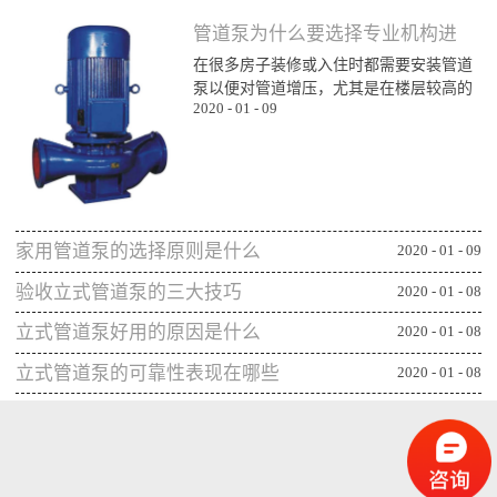
管道泵为什么要选择专业机构进
在很多房子装修或入住时都需要安装管道
行购买
泵以便对管道增压，尤其是在楼层较高的
2020
-
01
-
09
楼层为了能顺利用水更对管道增压安装专
业泵，所以就需要了解管道泵哪家比较不
错，通过专业生产泵的公司或厂家进行购
买能更确保设备的功能发挥，下面一起来
看看管道泵为什么要从专业机构购买：第
一、可获得较规范的售后专业的管道泵生
家用管道泵的选择原则是什么
产机构或厂家往往能更重视售后服务，毕
2020
-
01
-
09
竟设备类的产品选择专业机构可相应获得
验收立式管道泵的三大技巧
2020
-
01
-
08
更全面的售后服务，并能及时为出现问题
的管...
立式管道泵好用的原因是什么
2020
-
01
-
08
立式管道泵的可靠性表现在哪些
2020
-
01
-
08
方面