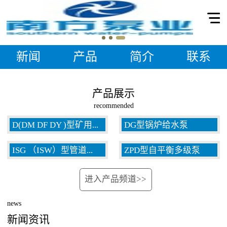
新闻
产品
简介
联系
产品展示
recommended
D(DM DF DY )型矿用...
DG型锅炉给水泵
ISG （ISW）型管道...
ZPD型自平衡多级泵
多级泵
进入产品频道>>
泵
news
新闻资讯