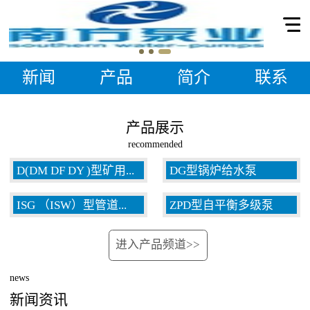
新闻
产品
简介
联系
产品展示
recommended
D(DM DF DY )型矿用...
DG型锅炉给水泵
ISG （ISW）型管道...
ZPD型自平衡多级泵
多级泵
进入产品频道>>
泵
news
新闻资讯