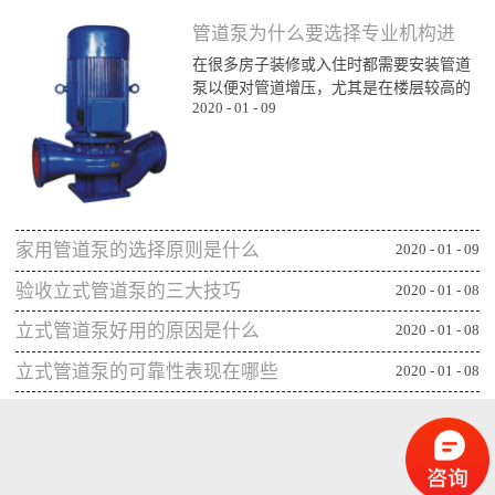
管道泵为什么要选择专业机构进
在很多房子装修或入住时都需要安装管道
行购买
泵以便对管道增压，尤其是在楼层较高的
2020
-
01
-
09
楼层为了能顺利用水更对管道增压安装专
业泵，所以就需要了解管道泵哪家比较不
错，通过专业生产泵的公司或厂家进行购
买能更确保设备的功能发挥，下面一起来
看看管道泵为什么要从专业机构购买：第
一、可获得较规范的售后专业的管道泵生
家用管道泵的选择原则是什么
产机构或厂家往往能更重视售后服务，毕
2020
-
01
-
09
竟设备类的产品选择专业机构可相应获得
验收立式管道泵的三大技巧
2020
-
01
-
08
更全面的售后服务，并能及时为出现问题
的管...
立式管道泵好用的原因是什么
2020
-
01
-
08
立式管道泵的可靠性表现在哪些
2020
-
01
-
08
方面