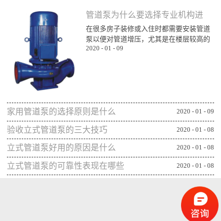
管道泵为什么要选择专业机构进
在很多房子装修或入住时都需要安装管道
行购买
泵以便对管道增压，尤其是在楼层较高的
2020
-
01
-
09
楼层为了能顺利用水更对管道增压安装专
业泵，所以就需要了解管道泵哪家比较不
错，通过专业生产泵的公司或厂家进行购
买能更确保设备的功能发挥，下面一起来
看看管道泵为什么要从专业机构购买：第
一、可获得较规范的售后专业的管道泵生
家用管道泵的选择原则是什么
产机构或厂家往往能更重视售后服务，毕
2020
-
01
-
09
竟设备类的产品选择专业机构可相应获得
验收立式管道泵的三大技巧
2020
-
01
-
08
更全面的售后服务，并能及时为出现问题
的管...
立式管道泵好用的原因是什么
2020
-
01
-
08
立式管道泵的可靠性表现在哪些
2020
-
01
-
08
方面