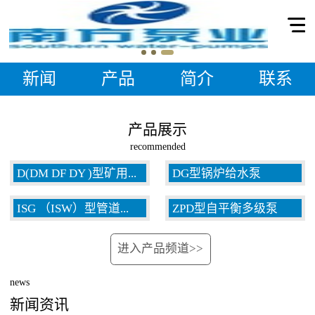
新闻
产品
简介
联系
产品展示
recommended
D(DM DF DY )型矿用...
DG型锅炉给水泵
ISG （ISW）型管道...
ZPD型自平衡多级泵
多级泵
进入产品频道>>
泵
news
新闻资讯