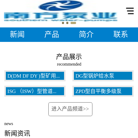
新闻
产品
简介
联系
产品展示
recommended
D(DM DF DY )型矿用...
DG型锅炉给水泵
ISG （ISW）型管道...
ZPD型自平衡多级泵
多级泵
进入产品频道>>
泵
news
新闻资讯