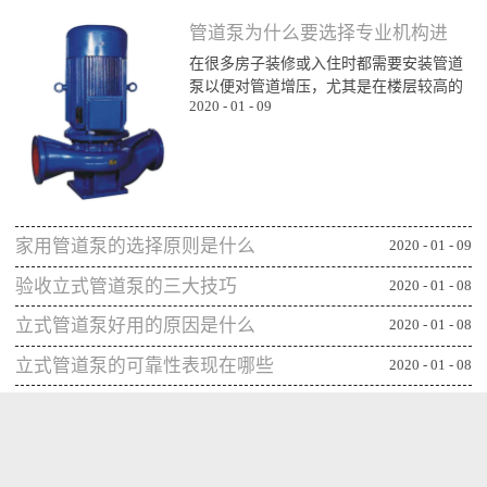
管道泵为什么要选择专业机构进
在很多房子装修或入住时都需要安装管道
行购买
泵以便对管道增压，尤其是在楼层较高的
2020
-
01
-
09
楼层为了能顺利用水更对管道增压安装专
业泵，所以就需要了解管道泵哪家比较不
错，通过专业生产泵的公司或厂家进行购
买能更确保设备的功能发挥，下面一起来
看看管道泵为什么要从专业机构购买：第
一、可获得较规范的售后专业的管道泵生
家用管道泵的选择原则是什么
产机构或厂家往往能更重视售后服务，毕
2020
-
01
-
09
竟设备类的产品选择专业机构可相应获得
验收立式管道泵的三大技巧
2020
-
01
-
08
更全面的售后服务，并能及时为出现问题
的管...
立式管道泵好用的原因是什么
2020
-
01
-
08
立式管道泵的可靠性表现在哪些
2020
-
01
-
08
方面