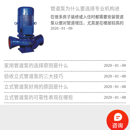
管道泵为什么要选择专业机构进
在很多房子装修或入住时都需要安装管道
行购买
泵以便对管道增压，尤其是在楼层较高的
2020
-
01
-
09
楼层为了能顺利用水更对管道增压安装专
业泵，所以就需要了解管道泵哪家比较不
错，通过专业生产泵的公司或厂家进行购
买能更确保设备的功能发挥，下面一起来
看看管道泵为什么要从专业机构购买：第
一、可获得较规范的售后专业的管道泵生
家用管道泵的选择原则是什么
产机构或厂家往往能更重视售后服务，毕
2020
-
01
-
09
竟设备类的产品选择专业机构可相应获得
验收立式管道泵的三大技巧
2020
-
01
-
08
更全面的售后服务，并能及时为出现问题
的管...
立式管道泵好用的原因是什么
2020
-
01
-
08
立式管道泵的可靠性表现在哪些
2020
-
01
-
08
方面