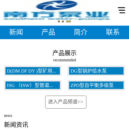
新闻
产品
简介
联系
产品展示
recommended
D(DM DF DY )型矿用...
DG型锅炉给水泵
ISG （ISW）型管道...
ZPD型自平衡多级泵
多级泵
进入产品频道>>
泵
news
新闻资讯