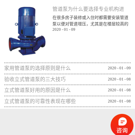
管道泵为什么要选择专业机构进
在很多房子装修或入住时都需要安装管道
行购买
泵以便对管道增压，尤其是在楼层较高的
2020
-
01
-
09
楼层为了能顺利用水更对管道增压安装专
业泵，所以就需要了解管道泵哪家比较不
错，通过专业生产泵的公司或厂家进行购
买能更确保设备的功能发挥，下面一起来
看看管道泵为什么要从专业机构购买：第
一、可获得较规范的售后专业的管道泵生
家用管道泵的选择原则是什么
产机构或厂家往往能更重视售后服务，毕
2020
-
01
-
09
竟设备类的产品选择专业机构可相应获得
验收立式管道泵的三大技巧
2020
-
01
-
08
更全面的售后服务，并能及时为出现问题
的管...
立式管道泵好用的原因是什么
2020
-
01
-
08
立式管道泵的可靠性表现在哪些
2020
-
01
-
08
方面