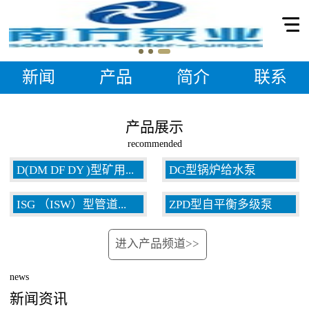
新闻
产品
简介
联系
产品展示
recommended
D(DM DF DY )型矿用...
DG型锅炉给水泵
ISG （ISW）型管道...
ZPD型自平衡多级泵
多级泵
进入产品频道>>
泵
news
新闻资讯