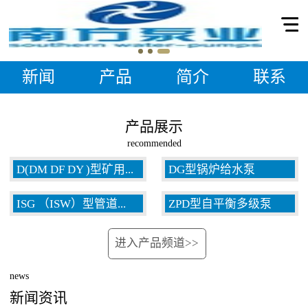
新闻
产品
简介
联系
产品展示
recommended
D(DM DF DY )型矿用...
DG型锅炉给水泵
ISG （ISW）型管道...
ZPD型自平衡多级泵
多级泵
进入产品频道>>
泵
news
新闻资讯