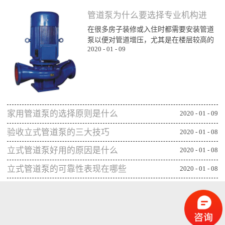
管道泵为什么要选择专业机构进
在很多房子装修或入住时都需要安装管道
行购买
泵以便对管道增压，尤其是在楼层较高的
2020
-
01
-
09
楼层为了能顺利用水更对管道增压安装专
业泵，所以就需要了解管道泵哪家比较不
错，通过专业生产泵的公司或厂家进行购
买能更确保设备的功能发挥，下面一起来
看看管道泵为什么要从专业机构购买：第
一、可获得较规范的售后专业的管道泵生
家用管道泵的选择原则是什么
产机构或厂家往往能更重视售后服务，毕
2020
-
01
-
09
竟设备类的产品选择专业机构可相应获得
验收立式管道泵的三大技巧
2020
-
01
-
08
更全面的售后服务，并能及时为出现问题
的管...
立式管道泵好用的原因是什么
2020
-
01
-
08
立式管道泵的可靠性表现在哪些
2020
-
01
-
08
方面