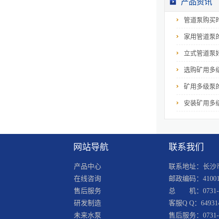
产品资讯
管道泵购买
家用管道泵
ZPD型自平衡多级泵
立式管道泵
选购矿用多
矿用多级泵
安装矿用多
双吸中开泵
网站导航
联系我们
产品中心
联系地址：长沙市
在线咨询
邮政编码：41001
售后服务
总 机：0731-83
研发制造
客服Q Q：64931
未来水泵
售后服务：0731-8