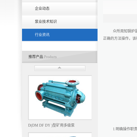
企业动态
泵业技术知识
众所周知锅炉
行业资讯
正确的方法操作，该
推荐产品
Products
D(DM DF DY )型矿用多级泵
1.明确操作职