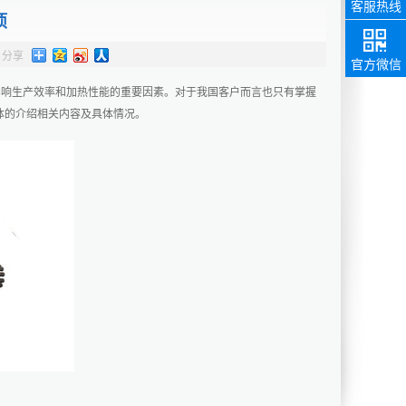
客服热线
项
85217858
分享
销售热线
官方微信
影响生产效率和加热性能的重要因素。对于我国客户而言也只有掌握
体的介绍相关内容及具体情况。