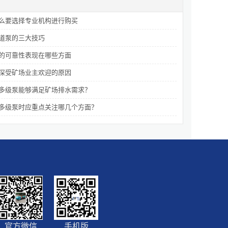
么要选择专业机构进行购买
道泵的三大技巧
的可靠性表现在哪些方面
深受矿场业主欢迎的原因
多级泵能够满足矿场排水需求？
多级泵时应重点关注哪几个方面？
官方微信
手机版