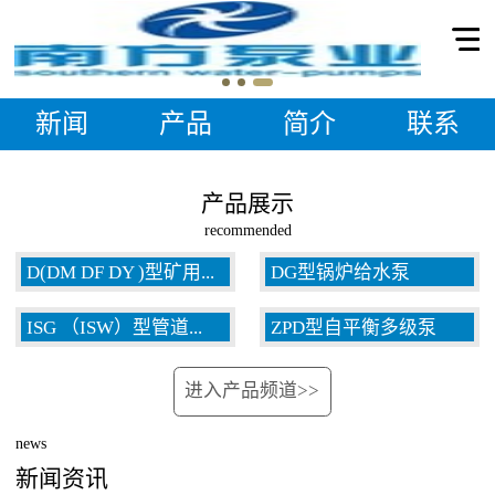
新闻
产品
简介
联系
产品展示
recommended
D(DM DF DY )型矿用...
DG型锅炉给水泵
ISG （ISW）型管道...
ZPD型自平衡多级泵
多级泵
进入产品频道>>
泵
news
新闻资讯