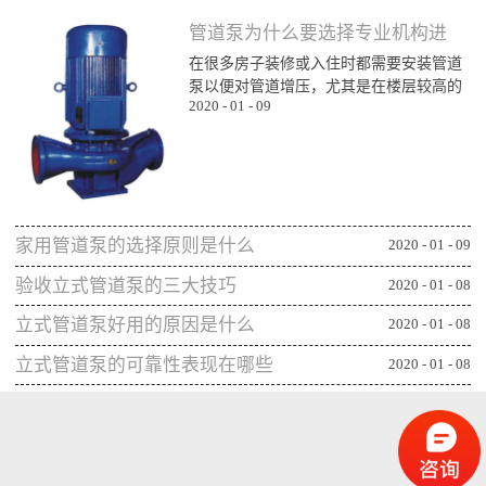
管道泵为什么要选择专业机构进
在很多房子装修或入住时都需要安装管道
行购买
泵以便对管道增压，尤其是在楼层较高的
2020
-
01
-
09
楼层为了能顺利用水更对管道增压安装专
业泵，所以就需要了解管道泵哪家比较不
错，通过专业生产泵的公司或厂家进行购
买能更确保设备的功能发挥，下面一起来
看看管道泵为什么要从专业机构购买：第
一、可获得较规范的售后专业的管道泵生
家用管道泵的选择原则是什么
产机构或厂家往往能更重视售后服务，毕
2020
-
01
-
09
竟设备类的产品选择专业机构可相应获得
验收立式管道泵的三大技巧
2020
-
01
-
08
更全面的售后服务，并能及时为出现问题
的管...
立式管道泵好用的原因是什么
2020
-
01
-
08
立式管道泵的可靠性表现在哪些
2020
-
01
-
08
方面