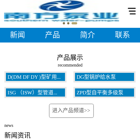
新闻
产品
简介
联系
产品展示
recommended
D(DM DF DY )型矿用...
DG型锅炉给水泵
ISG （ISW）型管道...
ZPD型自平衡多级泵
多级泵
进入产品频道>>
泵
news
新闻资讯