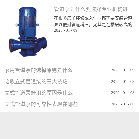
管道泵为什么要选择专业机构进
在很多房子装修或入住时都需要安装管道
行购买
泵以便对管道增压，尤其是在楼层较高的
2020
-
01
-
09
楼层为了能顺利用水更对管道增压安装专
业泵，所以就需要了解管道泵哪家比较不
错，通过专业生产泵的公司或厂家进行购
买能更确保设备的功能发挥，下面一起来
看看管道泵为什么要从专业机构购买：第
一、可获得较规范的售后专业的管道泵生
家用管道泵的选择原则是什么
产机构或厂家往往能更重视售后服务，毕
2020
-
01
-
09
竟设备类的产品选择专业机构可相应获得
验收立式管道泵的三大技巧
2020
-
01
-
08
更全面的售后服务，并能及时为出现问题
的管...
立式管道泵好用的原因是什么
2020
-
01
-
08
立式管道泵的可靠性表现在哪些
2020
-
01
-
08
方面