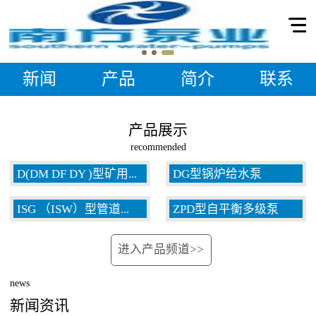
新闻
产品
简介
联系
产品展示
recommended
D(DM DF DY )型矿用...
DG型锅炉给水泵
ISG （ISW）型管道...
ZPD型自平衡多级泵
多级泵
进入产品频道>>
泵
news
新闻资讯