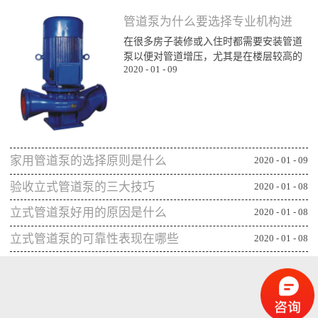
管道泵为什么要选择专业机构进
在很多房子装修或入住时都需要安装管道
行购买
泵以便对管道增压，尤其是在楼层较高的
2020
-
01
-
09
楼层为了能顺利用水更对管道增压安装专
业泵，所以就需要了解管道泵哪家比较不
错，通过专业生产泵的公司或厂家进行购
买能更确保设备的功能发挥，下面一起来
看看管道泵为什么要从专业机构购买：第
一、可获得较规范的售后专业的管道泵生
家用管道泵的选择原则是什么
产机构或厂家往往能更重视售后服务，毕
2020
-
01
-
09
竟设备类的产品选择专业机构可相应获得
验收立式管道泵的三大技巧
2020
-
01
-
08
更全面的售后服务，并能及时为出现问题
的管...
立式管道泵好用的原因是什么
2020
-
01
-
08
立式管道泵的可靠性表现在哪些
2020
-
01
-
08
方面