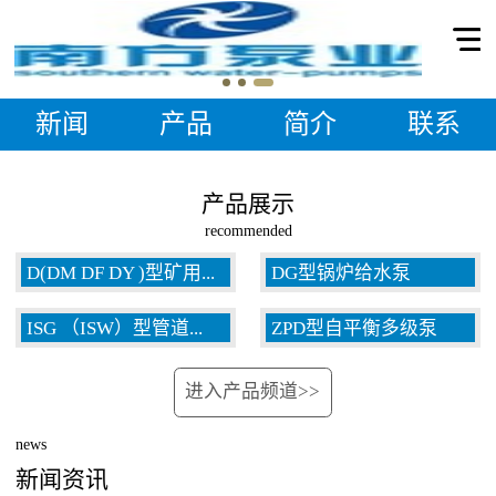
新闻
产品
简介
联系
产品展示
recommended
D(DM DF DY )型矿用...
DG型锅炉给水泵
ISG （ISW）型管道...
ZPD型自平衡多级泵
多级泵
进入产品频道>>
泵
news
新闻资讯