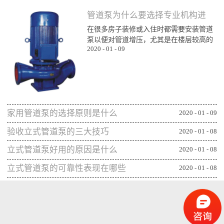
管道泵为什么要选择专业机构进
在很多房子装修或入住时都需要安装管道
行购买
泵以便对管道增压，尤其是在楼层较高的
2020
-
01
-
09
楼层为了能顺利用水更对管道增压安装专
业泵，所以就需要了解管道泵哪家比较不
错，通过专业生产泵的公司或厂家进行购
买能更确保设备的功能发挥，下面一起来
看看管道泵为什么要从专业机构购买：第
一、可获得较规范的售后专业的管道泵生
家用管道泵的选择原则是什么
产机构或厂家往往能更重视售后服务，毕
2020
-
01
-
09
竟设备类的产品选择专业机构可相应获得
验收立式管道泵的三大技巧
2020
-
01
-
08
更全面的售后服务，并能及时为出现问题
的管...
立式管道泵好用的原因是什么
2020
-
01
-
08
立式管道泵的可靠性表现在哪些
2020
-
01
-
08
方面