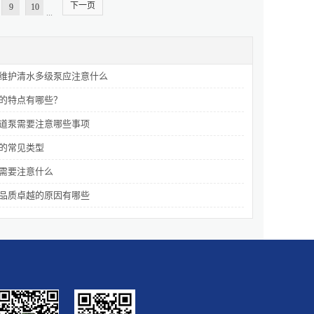
下一页
山之下没有向上活动的力。卧式多级泵能产生一种很强的吸附
9
10
...
三、城市管理、工业发展促进作用城市管理中的排水和输水设施
在工业发展中也具有相同的作用，化工厂、水厂都离不开泵的压
品质好、功能多，在现代城市管理和工业化发展中都产生着作
作用，对于液体来说则具有输入和排出这两个方面的重要作用。
维护清水多级泵应注意什么
多级泵报价明...
的特点有哪些？
道泵需要注意哪些事项
的常见类型
需要注意什么
品质卓越的原因有哪些