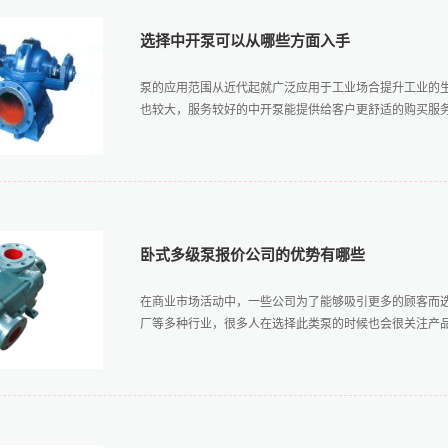
选择中开泵可以从哪些方面入手
泵的应用范围从近代起就广泛应用于工业场合提升工业的
也较大，服务较好的中开泵能提供给客户更舒适的购买服务并
在调试安装的条件下选择中开泵可以从哪些方面入手？一
因此需要中开泵能调节相应的压力能进行数值的自我设定
压力能调节也能更好的适用于多种场合增加泵的价值，提
高适配性需要对多个零件进行自我调节，保证每一个部件
卧式多级泵报价公司的优势有哪些
择时就不需要过多了解泵的类型和数据选择适合生产的类
机器的成本。三、选择质量佳能维持长久的使用和工作的
在商业市场活动中，一些公司为了能够吸引更多的顾客而
择中开泵的工厂厂商来说应该注意维持机械质量的稳定，
厂等多种行业，很多人在选择此类泵的时候也会很关注产品的
的时长，并且泵体的压力也需要由质量优的厂商进行调整
生产成品的质量和状态。选择中开泵不仅需要选择能调节
于较多场合的，同时还需要选择质量佳能长久维持操作以及工
司从多方面来看都更具有优势，下文的内容将主要从产品
选择首先看重的是生产厂家，通过生产经营商可以了解产
司在实力上面都比较靠前，而且清晰的报价说明了信用值