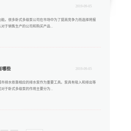
卧式多级泵报价哪个牌子质量好在生产厂家的产品上面，质量高
2019
-
09
-
05
的产品质量经得起时间的检验，有着众多高校技术人员生产与研
间的安全运作。三、价格公道、保障条件好报价是对泵在价值上
功能。很多卧式多级泵公司在市场中为了提高竞争力而选择将报
是保证了消费者的权益。卧式多级泵报价不会高于市场价格，同
于销售生产的公司和购买产品...
公告，而且在售后服务上面一直以来都做得很好，具有维修和零
述。此类公司的优势首先就在于有着雄厚的实力作为支撑，且具
过硬，...
加具有吸引力。一、通过报价彰显诚信经商活动非常注重诚信二
更多的新客户。卧室多级泵报价的方式就是用明码标价的形式来
对每种规格的卧式多级泵按市场价进行定价，既遵守了市场要求
中有着很多相同产品但是价格却不统一的情况，这对消费者来说
有哪些
2019
-
09
-
05
在于报价的方式和金额能够做到知晓可靠。消费者在知晓报价后
费者来说更愿意选卧式多级泵报价的公司。三、从报价中选择合
城市排水依靠相应的排水泵作为重要工具。泵具有吸入和排出等
费者能够认可，产品只有拥有稳定的顾客才能长久不衰。卧式多
于卧式多级泵的作用主要分为...
的方式。人们在不同的报价中，通过仔细的对比与自身的需求相
可以看出卧式多级泵报价的吸引力体现在哪几个方面。首先，对
定。其...
输水排水作用水本身来说都具有流动的特点，但是在一些特殊的
此卧式多级泵报价公司指出此类型的泵能够满足人们对于水的输
这个时候排水也需要业内较好的卧式多级泵报价公司的泵来排
备工具，卧式多级泵报价公司介绍多级泵具有将底层液体向上提