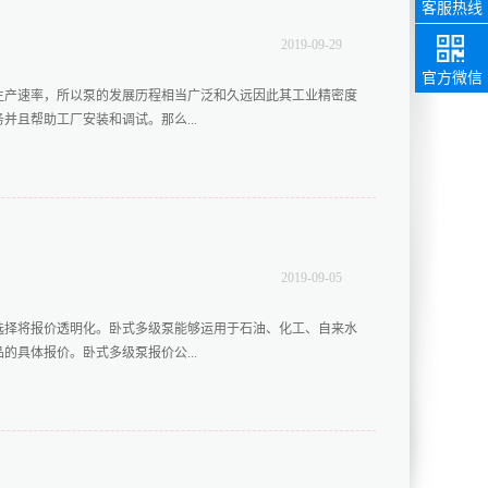
客服热线
2019
-
09
-
29
85217858
销售热线
官方微信
生产速率，所以泵的发展历程相当广泛和久远因此其工业精密度
且帮助工厂安装和调试。那么...
、选择泵压能够调节的泵体的压力影响水压上升的速度和水量，
，这样能较好的契合生产产品压力以及使用者的使用次数，同样
升泵的使用次数增加广泛性。二、选择泵体的适配性高的泵要提
的细节长度数值能供使用者根据自身需求改变，这样中开泵在选
2019
-
09
-
05
型，只需要增加适配性就能节省许多挑选时间并且降低购买多台
质量一向是工厂选择机器以及衡量价值的重要指标，所以对于选
选择将报价透明化。卧式多级泵能够运用于石油、化工、自来水
并且做好出现错误或者故障时的解决工作这样能较好的控制工作
具体报价。卧式多级泵报价公...
和数据控制。中开泵哪家可信赖需要考虑该生产公司的口碑以及
泵压保证压力大小合适的，而且还需要选择适配度高能广泛应用
作的机...
来为大家介绍几点特别的优势。一、实力雄厚、信用值可靠产品
品是否拥有先进的技术支撑。深受顾客欢迎的卧式多级泵报价公
不必担心。卧式多级泵报价公司依靠雄厚的实力作为支撑，同时