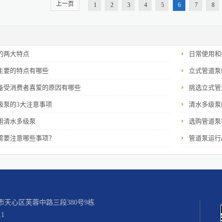
上一页
升的作用。尤其是类似于石油开采等活动，液体埋藏于矿
1
2
3
4
5
6
7
8
力，则能将石油等不含固体颗粒物的液体向上提升出来。
是不可忽视的一方面，各类管道连接不同的卧式多级泵。
力和传输作用。质量可靠的卧式多级泵报价公司的多级泵
用。卧式多级泵报价公司说明在不同的环境下有着不同的
的两大特点
日常使用和
同时利用泵的吸力作用，对石油开展来说具有提取作用。卧式
主要的特点有哪些
立式管道泵
备受消费者喜爱的原因有哪些
挑选立式管
级泵的3大注意事项
清水多级泵
用清水多级泵
选购管道泵
需要注意哪些事项？
管道泵运行
天心区芙蓉中路三段380号9栋
1