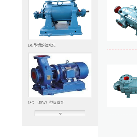
DG型锅炉给水泵
ISG （ISW）型管道泵