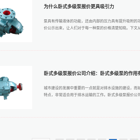
彰显了市场经营的诚信品质。二、产品质量高、性能稳定
为什么卧式多级泵报价更具吸引力
的产品大多出自于技术较好的厂家。卧式多级泵报价公司
发，生产出来的卧式多级泵不仅安全性能高，而且能长时
泵具有传输液体的功能，还由内部的压力具有提升吸附的
面的一种货币表现，卧式多级泵报价的公司价格透明化正
价公示出来，让人们对于每一种泵的价格清楚知晓。下文从对
样也不会低于正常的成本价格。报价的公司在价格上实惠
配件更换的保障。卧式多级泵报价的优势介绍就如上文所
有诚信经营的经营品质。同时卧式多级泵报价公司的产品质量
的消费者两个方面，一起来分析为什么卧式多级泵报价更
字，诚信经营的方式不仅能够留住往来客户而且能够拉拢
表达在经营过程中的价格透明。卧式多级泵报价的经营商
也体现了诚信经营的理念。二、知晓报价更为可靠在市场
卧式多级泵报价公司介绍：卧式多级泵的作用
具有很大的不公平性。深受顾客欢迎的卧式多级泵报价就
才能在多种类的卧式多级泵中进行判断，这对大部分的消
城市建设的发展中重要的一点就是对排水设施的建设，而
适产品业内较好的卧式多级泵报价深受喜爱的原因在于消
特点，非常适合用于排水运输的工作。卧式多级泵报价公司对
级泵报价是一种经营的方式，更是将产品更好地销售出去
结合，才能挑选到适合自身的多级泵产品。从上文的介绍
于经营者本身来说报价的形式彰显了其诚信，保证了客源的稳
以下几个方面，大家可以在选择前多加参考和了解。一、
环境和需求下水并不能按照人的意志来进行自由变动，在
送需求。同时在人类活动中不可避免的会产生各种废水，
水。二、液体提升作用在石油开采领域泵是一种常见的必