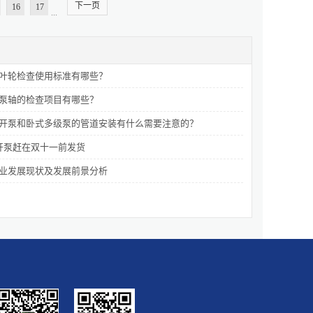
下一页
采用管道泵来对采暖、锅炉中的管道进行施压，从而实现高温热
16
17
...
的输送外，管道们还常用于各行业工艺流程中腐蚀性介质的输
输送各行业的无腐蚀性液体在一些矿业中，需要对一些无腐蚀性
借助管道泵对这些液体进行正常运送。以上就是管道泵的几种常
，管道泵的作用是功不可没的，没有管道泵的参与，这些工作将
叶轮检查使用标准有哪些？
可谓是一...
泵轴的检查项目有哪些？
开泵和卧式多级泵的管道安装有什么需要注意的？
开泵赶在双十一前发货
业发展现状及发展前景分析