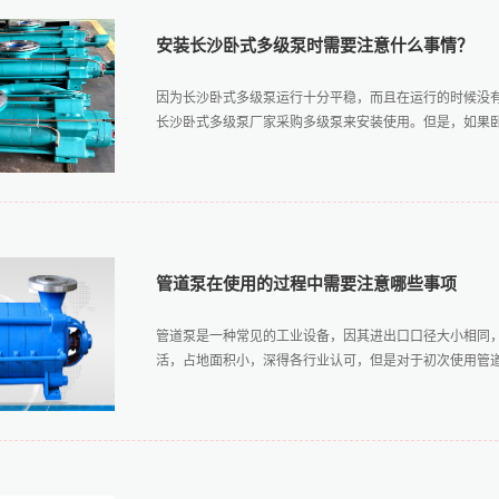
安装长沙卧式多级泵时需要注意什么事情？
因为长沙卧式多级泵运行十分平稳，而且在运行的时候没
长沙卧式多级泵厂家采购多级泵来安装使用。但是，如果卧式
时候就会受到影响。下面就来看一下安装长沙卧式多级泵
的安装好卧式多级泵，在安装长沙卧式多级泵之前就要注
检查卧式多级泵的各个部件是否有松动和损坏、检查安装
泵机组运到安装现场之后，还要注意检查一下附带的底座
管道泵在使用的过程中需要注意哪些事项
找平底座的时候就可以不必将水泵和电机拆卸下来，安装
础之上并垫高，校平之后下面填充水泥砂浆。3、注意不
管道泵是一种常见的工业设备，因其进出口口径大小相同
泵体，所以，应该避免将管路安装在泵上面，以便因为重
活，占地面积小，深得各行业认可，但是对于初次使用管道泵
紧，以免因为水泵在起动运行之时所发生的巨烈振动而影
的一些问题，之所以要注意这些事项，就是为了要提高多
品好之后，以及采购优质卧式多级泵以外，还要注意找专业的
用上有着或多或少的陌生感，今天专业生产管道泵厂家将
好试车工作试车工作是使用管道泵之前的必要性和重要性
动，手工盘动联轴器使看其机组转动起来是否灵活，有杂