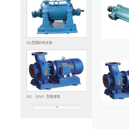
DG型锅炉给水泵
ISG （ISW）型管道泵