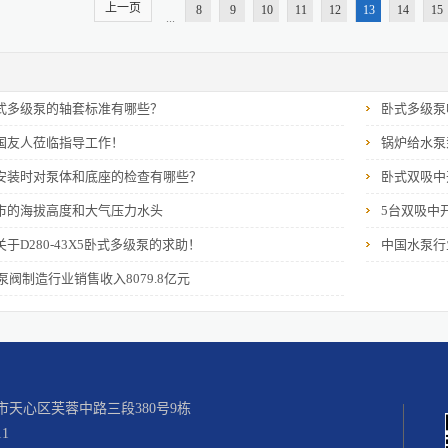
上一页
输送为了实现高温热水的增压循环，采暖锅炉行业通常会
8
9
10
11
12
13
14
15
...
水的无限循环，以此来达到供暖效果；除了用于正常液体
送，这些行业有食品制药业，也有造酒化工等行业。三、
液体进行输送，由于矿井较深，运输距离较长，由此需要
用领域，也是其发挥作用几大常见用途，在这几种用途上
式多级泵的轴套标准有哪些？
卧式多级泵
不能完成，也不能达到预期的效果，可见管道泵在许多领域中
国友人莅临指导工作！
锅炉给水泵
安装时对泵体和底座的检查有哪些？
卧式双吸中
市的海拔高度和大气压力水头
5台双吸中
于D280-43X5卧式多级泵的求助！
中国水泵行
国泵阀制造行业销售收入8079.8亿元
天心区芙蓉中路三段380号9栋
1