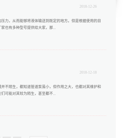
正的现象。二、做好运行检查在管道泵的使用过程中，不但要做
2018
-
12
-
26
工作包括对泵组的电压表、电流表以及进出口的真空表的数据进
振动以及温升方面的异常，其轴封处是否有航油泄露的痕迹。
的压力，从而能够将液体输送到既定的地方。但是根据使用的目
如发现泵电机的电流表指示失常，系统发出的响声不正常或者泵
也有多种型号提供给大家，那...
承温度超出正常温度时，要赶紧紧急停车，迅速将排除阀关闭，
坏。管道泵通常都耐用性极强，在运行或使用的过程中一般不会
提的，如...
？1.考虑吸入口径因为长沙卧式多级泵是能使液体增压的一种
径大小也不同，因此，大家在长沙卧式多级泵厂家采购多级泵的
口径和实际需求是否相符的。2.考虑技术参数长沙卧式多级泵
效率等多个方面。通常，厂家在生产制造卧式多级泵时都会表明
2018
-
12
-
18
供的流程、扬程等技术范围，看这些技术参数是否符合水泵使用
候大家还要多考虑一下售后服务方面的问题，因为卧式多级泵采
域并不陌生，都知道管道泵虽小，但作用之大，也都对其维护和
还会缩短泵的使用寿命，此外，在后期使用过程中卧式多级泵还
可能对其较为陌生，甚至都不...
务。当大家有使用卧式多级泵的需求时，不仅要先了解长沙卧式
候还要多考虑吸入口径尺寸、各种技术参数以及售后服务等方面
...
将带大家认识一下管道泵的几大用途。一、用于高距离和长距离
的方式进行液体的输送似乎并不现实，尤其是在为一些高层建筑
实现正常用水似乎并不容易，此时便需要性能稳定的管道泵的参
距离液体输送的难题。二、用于采暖和锅炉行业和腐蚀性介质的