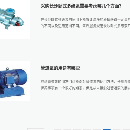
是否笔直；另外还要检查管道泵的密封件是否存在安装不
采购长沙卧式多级泵需要考虑哪几个方面？
好试车工作，还要做好运行检查工作，管道泵的运行检查
行定时的检查和纪录，并看机组在运行中是否存在噪音、
在长沙卧式多级泵的使用下能够让洁净的液体获得一定量
三、做好对紧急停车状况的应对在管道泵的运行过程中，
的不同以及适用范围不同，售后服务规范长沙卧式多级泵厂家
体振动幅度较大，泵电机的轴封处产生漏油现象，以及轴
降低管道泵荷载，让电机停止运转，以避免造成设备的损
出现明显的故障和问题，但是这是以使用得到，维护得到为前
么大家在采购长沙卧式多级泵的时候需要考虑哪几个方面呢
机械设备，因其规格型号不同，所以卧式多级泵的吸入口
时候首先需要考虑的就是吸水口径是多少，要仔细核查吸水
性能的技术参数有流量、吸程、扬程、轴功率、水功率、
管道泵的用途有哪些
这些技术参数，大家在采购的时候就要考虑该水泵可以提
的实际需求。3.考虑售后服务在采购长沙卧式多级泵的时
熟悉管道泵的朋友们可能都对管道泵的使用方法、使用领
购之后还要正确安装，如果安装不当不仅会影响使用效果
保养事项有一个很好的知悉，但是从未接触过管道泵的朋友们
需要不定期的更好易损部件，所以需要有一个好的售后服
多级泵哪家口碑好，而且在长沙卧式多级泵厂家采购的时
的问题，这样确保这些方面都符合自己的需求时才能放心的买
知道它应用于哪些领域，发挥着什么样的作用，今天小编
的液体输送由于高度、长度和压力的限制，有时通过普通
送水、冷却塔上水以及一些园林喷灌和远距离输水工程中
与，通过管道泵增压来实现液体的正常使用解决了高、长