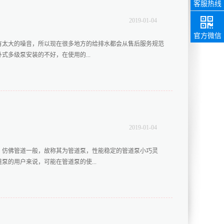
客服热线
2019
-
01
-
04
85217858
销售热线
官方微信
有太大的噪音，所以现在很多地方的给排水都会从售后服务规范
多级泵安装的不好，在使用的...
时需要注意什么事情。1、注意做好准备工作为了确保能够顺利
意做好各种准备工作，包括准备好起到设备以及各种安装工具、
基础是否水平等等。2、注意检查是否已经校正将长沙卧式多级
和水泵与电机之间是否已经做好了校正，因为做好校正以后，在
2019
-
01
-
04
会更加方便，如果没有校正好就要先做校正，然后将底座放在基
要将管路装在泵上在安装长沙卧式多级泵的时候，要注意保护好
，仿佛管道一般，故称其为管道泵，性能稳定的管道泵小巧灵
量关系而损坏了水泵。而且，安装的时候，还要将地脚螺栓拧
的用户来说，可能在管道泵的使...
响到泵的性能。以上就是在安装长沙卧式多级泵的时候需要注意
级泵的安装质量。所以，大家除了要了解长沙卧式多级泵哪个产
人员来安...
带大家认识一下使用管道泵过程中需要注意的各种事项。一、做
工作，在试车工作过程中要注意检查管道泵的连接件是否存在松
音；同时在试车过程中也要注意查看泵体内是否存有异物，轴承