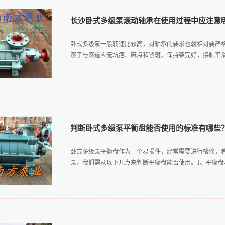
长沙卧式多级泵滚动轴承在使用过程中应注意
卧式多级泵一般转速比较高，对轴承的要求也就相对要严
滚子与滚道应无坑疤、麻点和锈斑，保持架完好，接触平滑，
圈配合的壳体孔公差用H7；3、轴承压盖与滚动轴承端面的
的间隙，应根据轴承间轴的长度和介质温度，留出足够的
装时可用轴承加热器或在100-120摄氏度的机油中加热
判断卧式多级泵平衡盘能否使用的标准有哪些
卧式多级泵平衡盘作为一个易损件，经常需要进行检修，
泵，我们需从以下几点来判断平衡盘能否使用。1、平衡盘与平衡
；2、平衡盘轮毂与平衡环的直径间隙为0.2mm-0.6mm；
叶流道对正。