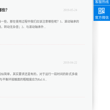
客服热线
哪些？
2019
-
05
-
24
85217858
销售热线
官方微信
格一些，那在使用过程中我们应该注意哪些呢？1、滚动轴承的
转动无杂音；2、与滚动轴承外...
间隙应不大于0.1mm；在轴的膨胀侧轴承压盖与滚动轴承端面
间隙；4、拆装滚动轴承应使用专用拆装工具或压力机。轴承热
后装配，严禁用直接火焰加热及用锤直接敲击轴承。
？
2019
-
04
-
22
看似简单，其实要求还是有的，对于运行一段时间的卧式多级
环接触面的粗糙度应为Ra1.6...
3、平衡盘在与平衡环端面间隙0.1-0.2mm时，叶轮流道出口应与导