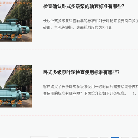
检查确认卧式多级泵的轴套标准有哪些？
长沙卧式多级泵检查轴套的标准相对于叶轮来说要简单多
砂眼、气孔等缺陷，表面粗糙度应为Ra1.6。
卧式多级泵叶轮检查使用标准有哪些？
客户购买了长沙卧式多级泵使用一段时间后需要给设备做
查使用的标准有哪些呢？下面给介绍如下几条标准。 1、叶
洁，不能有粘砂、毛刺和污垢。流道入口加工面与非加工
大于如下所示： 直径为25-60mm时， 端面圆跳动为0.
直径为160-400mm时，端面圆跳动为0.060mm 3
0.03mm/100mm。 4、新装叶轮必须做过静平衡，