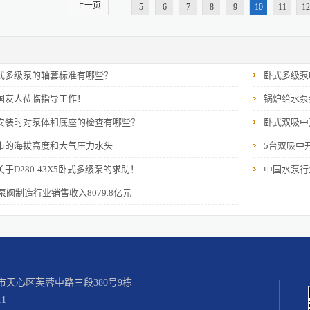
上一页
为3g； 叶轮外圆直径为200-...
5
6
7
8
9
10
11
12
...
式多级泵的轴套标准有哪些？
卧式多级泵
国友人莅临指导工作！
锅炉给水泵
安装时对泵体和底座的检查有哪些？
卧式双吸中
市的海拔高度和大气压力水头
5台双吸中
于D280-43X5卧式多级泵的求助！
中国水泵行
国泵阀制造行业销售收入8079.8亿元
天心区芙蓉中路三段380号9栋
1