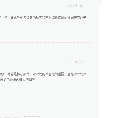
2019
-
04
-
22
了，但是要求卧式多级泵的轴套和密封填料接触的外圆表面应无
2019
-
04
-
22
检修，叶轮是核心部件，对叶轮的检查尤为重要，那在对叶轮检
轮的流道内壁应清理光...
面衔接处应平滑过渡。 2、叶轮轮毂对轴孔的端面圆跳动应不
025mm 直径为60-160mm时，端面圆跳动为0.040mm
、叶轮键槽及平衡盘键槽中心线对轴孔中心线的歪斜应不大于
静平衡允差如下所示： 叶轮外圆直径为≤200mm时，静平衡允差