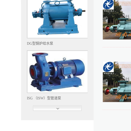
DG型锅炉给水泵
ISG （ISW）型管道泵