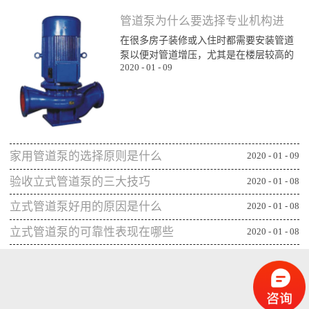
管道泵为什么要选择专业机构进
在很多房子装修或入住时都需要安装管道
行购买
泵以便对管道增压，尤其是在楼层较高的
2020
-
01
-
09
楼层为了能顺利用水更对管道增压安装专
业泵，所以就需要了解管道泵哪家比较不
错，通过专业生产泵的公司或厂家进行购
买能更确保设备的功能发挥，下面一起来
看看管道泵为什么要从专业机构购买：第
一、可获得较规范的售后专业的管道泵生
家用管道泵的选择原则是什么
产机构或厂家往往能更重视售后服务，毕
2020
-
01
-
09
竟设备类的产品选择专业机构可相应获得
验收立式管道泵的三大技巧
2020
-
01
-
08
更全面的售后服务，并能及时为出现问题
的管...
立式管道泵好用的原因是什么
2020
-
01
-
08
立式管道泵的可靠性表现在哪些
2020
-
01
-
08
方面