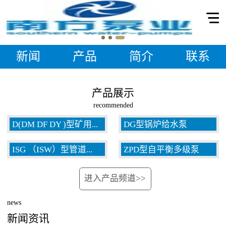
新闻
产品
简介
联系
产品展示
recommended
D(DM DF DY )型矿用...
DG型锅炉给水泵
ISG （ISW）型管道...
ZPD型自平衡多级泵
多级泵
进入产品频道>>
泵
news
新闻资讯