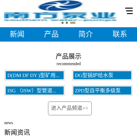
新闻
产品
简介
联系
产品展示
recommended
D(DM DF DY )型矿用...
DG型锅炉给水泵
ISG （ISW）型管道...
ZPD型自平衡多级泵
多级泵
进入产品频道>>
泵
news
新闻资讯