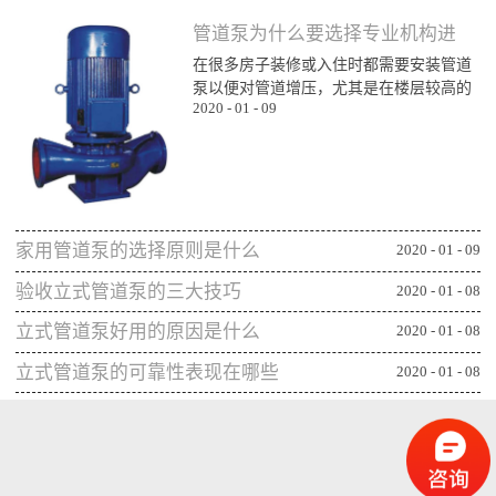
管道泵为什么要选择专业机构进
在很多房子装修或入住时都需要安装管道
行购买
泵以便对管道增压，尤其是在楼层较高的
2020
-
01
-
09
楼层为了能顺利用水更对管道增压安装专
业泵，所以就需要了解管道泵哪家比较不
错，通过专业生产泵的公司或厂家进行购
买能更确保设备的功能发挥，下面一起来
看看管道泵为什么要从专业机构购买：第
一、可获得较规范的售后专业的管道泵生
家用管道泵的选择原则是什么
产机构或厂家往往能更重视售后服务，毕
2020
-
01
-
09
竟设备类的产品选择专业机构可相应获得
验收立式管道泵的三大技巧
2020
-
01
-
08
更全面的售后服务，并能及时为出现问题
的管...
立式管道泵好用的原因是什么
2020
-
01
-
08
立式管道泵的可靠性表现在哪些
2020
-
01
-
08
方面