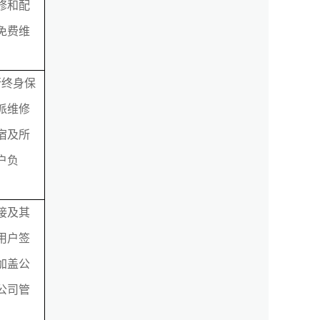
修和配
免费维
行终身保
派维修
宿及所
户负
接及其
用户签
加盖公
公司管