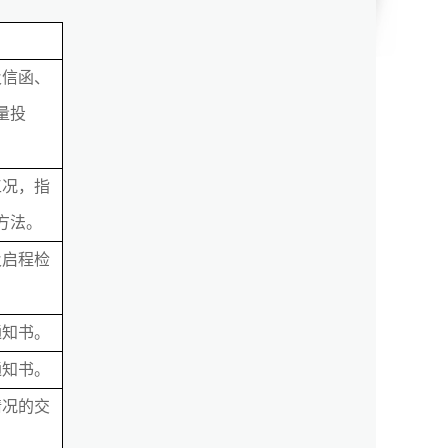
及信函、
量投
工况，指
方法。
及启程检
通知书。
通知书。
情况的交