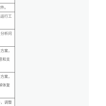
配件。
品运行工
，分析问
修方案，
意和支
修方案，
解体复
件，调整