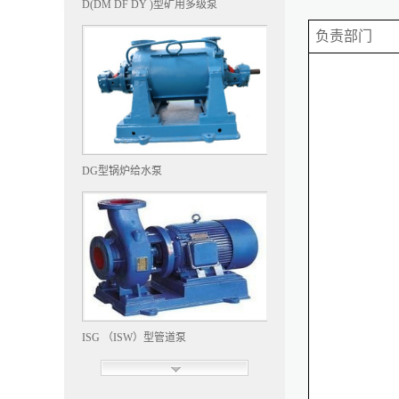
D(DM DF DY )型矿用多级泵
负责部门
DG型锅炉给水泵
ISG （ISW）型管道泵