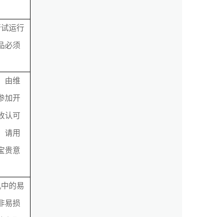
行试运行
品必须
，由维
参加开
收认可
，请用
宝贵意
。
机中的易
非易损