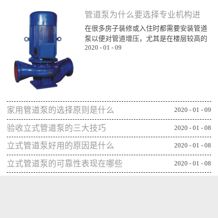
管道泵为什么要选择专业机构进
在很多房子装修或入住时都需要安装管道
行购买
泵以便对管道增压，尤其是在楼层较高的
2020
-
01
-
09
楼层为了能顺利用水更对管道增压安装专
业泵，所以就需要了解管道泵哪家比较不
错，通过专业生产泵的公司或厂家进行购
买能更确保设备的功能发挥，下面一起来
看看管道泵为什么要从专业机构购买：第
一、可获得较规范的售后专业的管道泵生
家用管道泵的选择原则是什么
产机构或厂家往往能更重视售后服务，毕
2020
-
01
-
09
竟设备类的产品选择专业机构可相应获得
验收立式管道泵的三大技巧
2020
-
01
-
08
更全面的售后服务，并能及时为出现问题
的管...
立式管道泵好用的原因是什么
2020
-
01
-
08
立式管道泵的可靠性表现在哪些
2020
-
01
-
08
方面