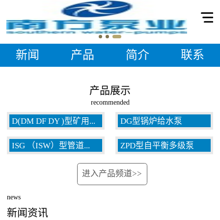
新闻
产品
简介
联系
产品展示
recommended
D(DM DF DY )型矿用...
DG型锅炉给水泵
ISG （ISW）型管道...
ZPD型自平衡多级泵
多级泵
进入产品频道>>
泵
news
新闻资讯