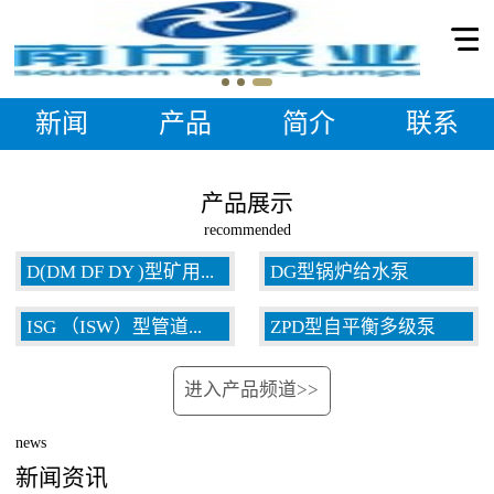
新闻
产品
简介
联系
产品展示
recommended
D(DM DF DY )型矿用...
DG型锅炉给水泵
ISG （ISW）型管道...
ZPD型自平衡多级泵
多级泵
进入产品频道>>
泵
news
新闻资讯