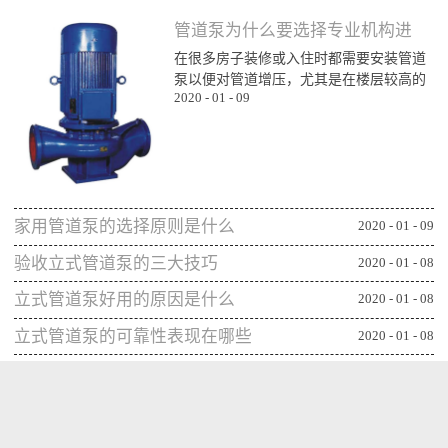
管道泵为什么要选择专业机构进
在很多房子装修或入住时都需要安装管道
行购买
泵以便对管道增压，尤其是在楼层较高的
2020
-
01
-
09
楼层为了能顺利用水更对管道增压安装专
业泵，所以就需要了解管道泵哪家比较不
错，通过专业生产泵的公司或厂家进行购
买能更确保设备的功能发挥，下面一起来
看看管道泵为什么要从专业机构购买：第
一、可获得较规范的售后专业的管道泵生
家用管道泵的选择原则是什么
产机构或厂家往往能更重视售后服务，毕
2020
-
01
-
09
竟设备类的产品选择专业机构可相应获得
验收立式管道泵的三大技巧
2020
-
01
-
08
更全面的售后服务，并能及时为出现问题
的管...
立式管道泵好用的原因是什么
2020
-
01
-
08
立式管道泵的可靠性表现在哪些
2020
-
01
-
08
方面