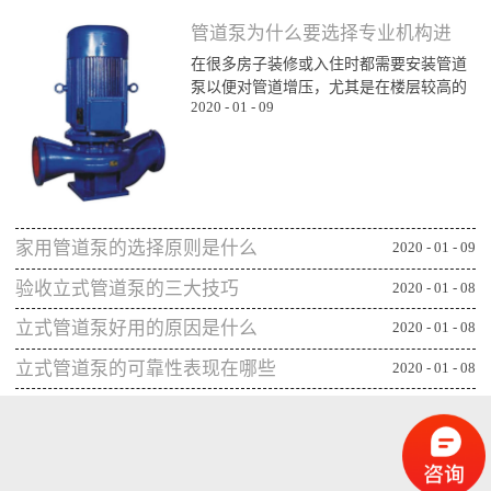
管道泵为什么要选择专业机构进
在很多房子装修或入住时都需要安装管道
行购买
泵以便对管道增压，尤其是在楼层较高的
2020
-
01
-
09
楼层为了能顺利用水更对管道增压安装专
业泵，所以就需要了解管道泵哪家比较不
错，通过专业生产泵的公司或厂家进行购
买能更确保设备的功能发挥，下面一起来
看看管道泵为什么要从专业机构购买：第
一、可获得较规范的售后专业的管道泵生
家用管道泵的选择原则是什么
产机构或厂家往往能更重视售后服务，毕
2020
-
01
-
09
竟设备类的产品选择专业机构可相应获得
验收立式管道泵的三大技巧
2020
-
01
-
08
更全面的售后服务，并能及时为出现问题
的管...
立式管道泵好用的原因是什么
2020
-
01
-
08
立式管道泵的可靠性表现在哪些
2020
-
01
-
08
方面