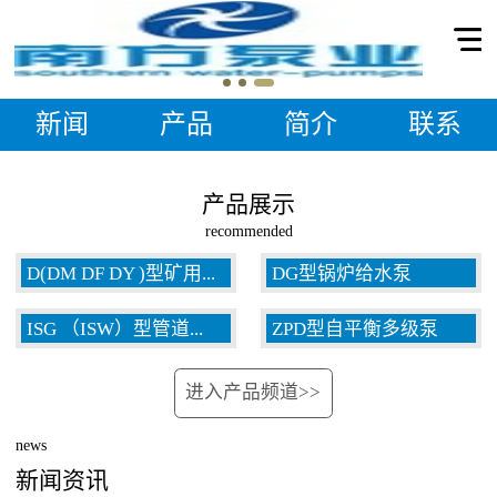
新闻
产品
简介
联系
产品展示
recommended
D(DM DF DY )型矿用...
DG型锅炉给水泵
ISG （ISW）型管道...
ZPD型自平衡多级泵
多级泵
进入产品频道>>
泵
news
新闻资讯