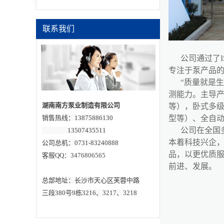
泵的发展历程相当
广泛和久远因此其
工业精密度也较
大，服务较好的中
联系我们
开泵能提供给客户
更舒适的购买服务
并且帮助工厂安装
和调试。那么在调
公司通过了
试安装的条件下选
专注于泵产品
择中开泵可以从哪
些方面入手？一、
“质量就是
选择泵压能够调节
的泵体的压力影响
测能力。主导产品
水压上升的速度和
湖南南方泵业制造有限公司
等），卧式多级泵
水量，因此需要中
开泵能调节相应的
销售热线：13875886130
型等）、全自
压力能进行数值的
公司在全国
13507435511
自我设定，这样能
较好的契合生产产
本着科技兴企
公司总机：0731-83240888
品压力以及使用者
的使用次数，同样
品，以更优质
客服QQ：3476806565
压力能调节也能更
前进、发展。
好的适用于多种场
合增加泵的价值，
总部地址：长沙市天心区芙蓉中路
提升泵的使用次数
增加广泛性。二、
三段380号9栋3216、3217、3218
选择泵体的适配性
高的泵要提高适配
性需要对多个零件
进行自我调节，保