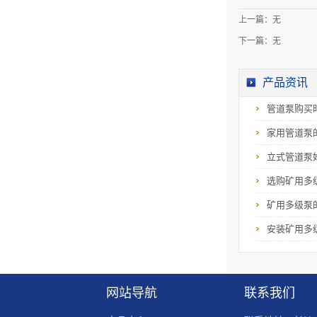
证每一个部件的细
节长度数值能供使
上一篇：无
用者根据自身需求
改变，这样中开泵
下一篇：无
在选择时就不需要
过多了解泵的类型
和数据选择适合生
产的类型，只需要
产品资讯
增加适配性就能节
省许多挑选时间并
管道泵购买
且降低购买多台机
器的成本。三、选
择质量佳能维持长
家用管道泵
久的使用和工作的
质量一向是工厂选
立式管道泵
择机器以及衡量价
值的重要指标，所
选购矿用多
以对于选择中开泵
的工厂厂商来说应
矿用多级泵
该注意维持机械质
量的稳定，并且做
好出现错误或者故
安装矿用多
障时的解决工作这
样能较好的控制工
作的时长，并且泵
体的压力也需要由
质量优的厂商进行
网站导航
联系我们
调整和数据控制。
中开泵哪家可信赖
需要考虑该生产公