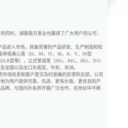
得荣誉的同时，湖南南方泵业也赢得了广大用户的认可，
产品进入市场，具备完善的产品研发、生产制造和检
吸离心泵（IS、IH、IY、IR、R、Y、IN型
R型等），立式管道泵（ISG、IHG、IRG、IYG
遍及全国以及出口东南亚、中东、非洲。
把市场信息和客户意见及时准确的反馈到总部。公司
往地为用户提供可靠、先进、更有价值、更优良的产
的品牌，与国内外各界开展广泛合作，在世纪中不断